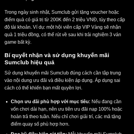
Trong ngày sinh nhật, Sumclub gửi tặng voucher hoặc
điểm quà có giá trị từ 200K đến 2 triệu VNĐ, tùy theo cấp
độ tài khoản. Ví dụ: một hội viên cấp VIP Vàng sẽ nhận
quà 1 triệu đồng, có thể rút về sau khi trải nghiệm 3 ván
game bất kỳ.
Bí quyết nhận và sử dụng khuyến mãi
Sumclub hiệu quả
Sử dụng khuyến mãi Sumclub đúng cách cần tập trung
vào nội dung ưu đãi và điều kiện áp dụng. Áp dụng sai
cách có thể khiến bạn mất quyền lợi.
Chọn ưu đãi phù hợp với mục tiêu:
Nếu đang cần
vốn chơi dài hạn, nên ưu tiên ưu đãi nạp 100% hoặc
hoàn trả theo tuần. Nếu chỉ chơi giải trí, các mã tặng
điểm quay số phù hợp hơn.