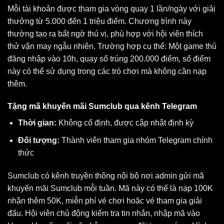
Mỗi tài khoản được tham gia vòng quay 1 lần/ngày với giải
thưởng từ 5.000 đến 1 triệu điểm. Chương trình này
thường tạo ra bất ngờ thú vị, phù hợp với hội viên thích
thử vận may ngẫu nhiên. Trường hợp cụ thể: Một game thủ
đăng nhập vào 10h, quay số trúng 200.000 điểm, số điểm
này có thể sử dụng trong các trò chơi mà không cần nạp
thêm.
Tặng mã khuyến mãi Sumclub qua kênh Telegram
Thời gian:
Không cố định, được cập nhật định kỳ
Đối tượng:
Thành viên tham gia nhóm Telegram chính
thức
Sumclub có kênh truyền thông nội bộ nơi admin gửi mã
khuyến mãi Sumclub mỗi tuần. Mã này có thể là nạp 100K
nhận thêm 50K, miễn phí vé chơi hoặc vé tham gia giải
đấu. Hội viên chủ động kiểm tra tin nhắn, nhập mã vào