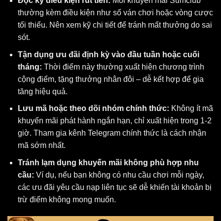
Đọc kỹ điều kiện rút tiền:
Mỗi khuyến mãi Sumclub
thường kèm điều kiện như số ván chơi hoặc vòng cược
tối thiểu. Nên xem kỹ chi tiết để tránh mất thưởng do sai
sót.
Tận dụng ưu đãi định kỳ vào đầu tuần hoặc cuối
tháng:
Thời điểm này thường xuất hiện chương trình
cộng điểm, tặng thưởng nhân đôi – dễ kết hợp để gia
tăng hiệu quả.
Lưu mã hoặc theo dõi nhóm chính thức:
Không ít mã
khuyến mãi phát hành ngắn hạn, chỉ xuất hiện trong 1-2
giờ. Tham gia kênh Telegram chính thức là cách nhận
mã sớm nhất.
Tránh lạm dụng khuyến mãi không phù hợp nhu
cầu:
Ví dụ, nếu bạn không có nhu cầu chơi mỗi ngày,
các ưu đãi yêu cầu nạp liên tục sẽ dễ khiến tài khoản bị
trừ điểm không mong muốn.